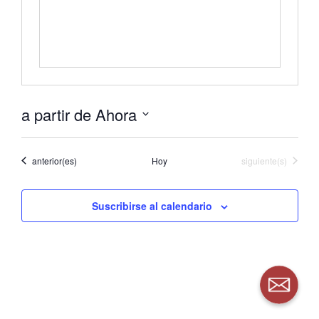
a partir de Ahora
Seleccionar
fecha.
Eventos
Eventos
anterior(es)
Hoy
siguiente(s)
Suscribirse al calendario
Correo elec
Correo elec
Correo electrónico