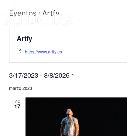
Eventos
Artfy
Artfy
https://www.artfy.es
3/17/2023
 - 
8/8/2026
Seleccionar
fecha.
marzo 2023
VIE
17